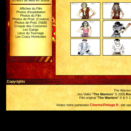
Erreurs de Mise en Scène
Affiches du Film
Photos d'exploitation
Photos du Film
Photos de Prod. (Couleur)
Photos de Prod. (N&B)
Croquis des Costumes
Les Gangs
Lieux du Tournage
Les Crazy Homicides
Copyrights
The Warrior
Jeu Vidéo "
The Warriors
" © 2005
Ro
Film original "
The Warriors
" ® & © 
CinemaVintage.fr
Visitez notre partenaire
, site sp