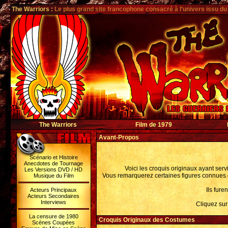
The Warriors
:
Le plus grand site francophone consacré à l'univers issu du
The Warriors
Film de 1979
Avant-Propos
Scénario et Histoire
Anecdotes de Tournage
Voici les croquis originaux ayant ser
Les Versions DVD / HD
Vous remarquerez certaines figures connues dan
Musique du Film
Ils fure
Acteurs Principaux
Acteurs Secondaires
Interviews
Cliquez sur 
La censure de 1980
Croquis Originaux des Costumes
Scènes Coupées