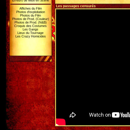
Erreurs de Mise en Scène
Les passages censurés
Affiches du Film
Photos d'exploitation
Photos du Film
Photos de Prod. (Couleur)
Photos de Prod. (N&B)
Croquis des Costumes
Les Gangs
Lieux du Tournage
Les Crazy Homicides