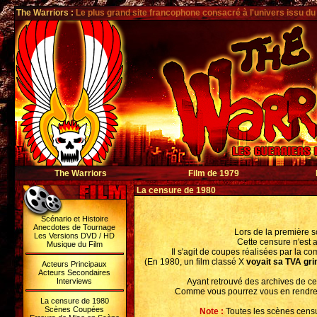
The Warriors
:
Le plus grand site francophone consacré à l'univers issu du
The Warriors
Film de 1979
La censure de 1980
Scénario et Histoire
Anecdotes de Tournage
Lors de la première s
Les Versions DVD / HD
Cette censure n'est 
Musique du Film
Il s'agit de coupes réalisées par la c
(En 1980, un film classé X
voyait sa TVA gr
Acteurs Principaux
Acteurs Secondaires
Interviews
Ayant retrouvé des archives de cet
Comme vous pourrez vous en rendre co
La censure de 1980
Scènes Coupées
Note :
Toutes les scènes censu