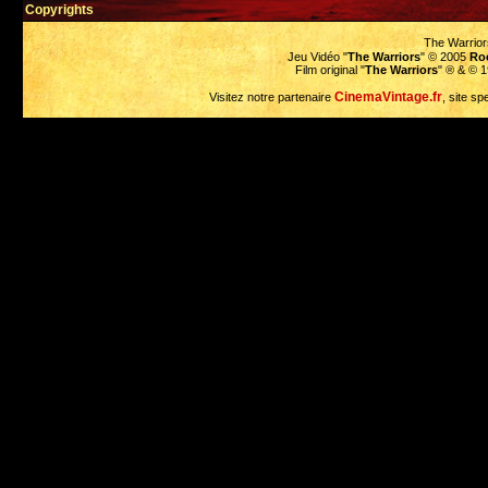
Copyrights
The Warrior
Jeu Vidéo "
The Warriors
" © 2005
Ro
Film original "
The Warriors
" ® & © 
CinemaVintage.fr
Visitez notre partenaire
, site sp