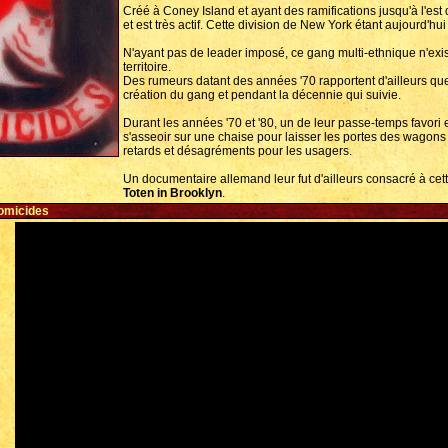
Créé à Coney Island et ayant des ramifications jusqu'à l'est 
et est très actif. Cette division de New York étant aujourd'h
N'ayant pas de leader imposé, ce gang multi-ethnique n'exis
territoire.
Des rumeurs datant des années '70 rapportent d'ailleurs que 
création du gang et pendant la décennie qui suivie.
Durant les années '70 et '80, un de leur passe-temps favori 
s'asseoir sur une chaise pour laisser les portes des wagons
retards et désagréments pour les usagers.
Un documentaire allemand leur fut d'ailleurs consacré à cet
Toten in Brooklyn
.
omicides