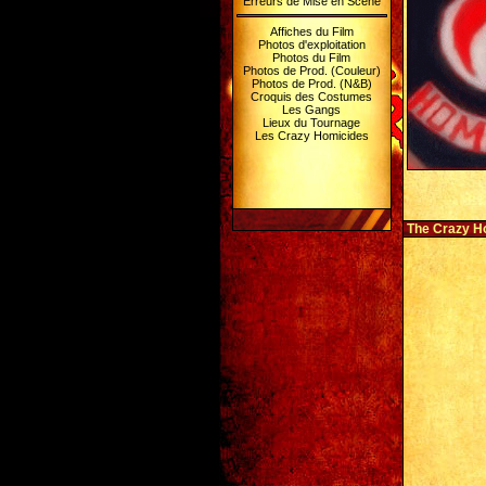
Erreurs de Mise en Scène
Affiches du Film
Photos d'exploitation
Photos du Film
Photos de Prod. (Couleur)
Photos de Prod. (N&B)
Croquis des Costumes
Les Gangs
Lieux du Tournage
Les Crazy Homicides
The Crazy H