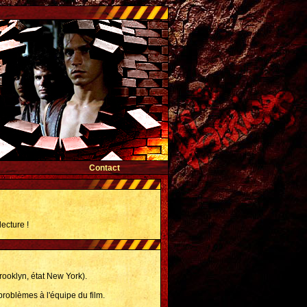
Contact
lecture !
ooklyn, état New York).
problèmes à l'équipe du film.