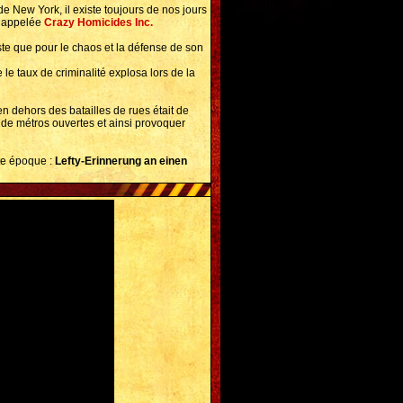
de New York, il existe toujours de nos jours
ui appelée
Crazy Homicides Inc.
te que pour le chaos et la défense de son
le taux de criminalité explosa lors de la
en dehors des batailles de rues était de
 de métros ouvertes et ainsi provoquer
te époque :
Lefty-Erinnerung an einen