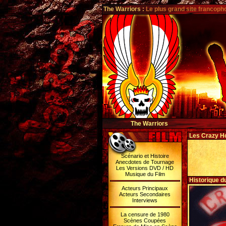
The Warriors
:
Le plus grand site francoph
The Warriors
Les Crazy H
Scénario et Histoire
Anecdotes de Tournage
Les Versions DVD / HD
Musique du Film
Historique d
Acteurs Principaux
Acteurs Secondaires
Interviews
La censure de 1980
Scènes Coupées