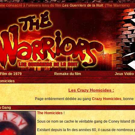
one consacré à l'univers issu du film
Les Guerriers de la Nuit
. (The Warriors)
Film de 1979
Remake du film
Jeux Vidéo
omicides
Les Crazy Homicides :
Page entièrement dédiée au gang
Crazy Homicides
, bonne 
u Gang
The Homicides
!
Sous ce nom se cache le véritable gang de Coney Island (Br
Existant depuis la fin des années 60, il causa de nombreux 